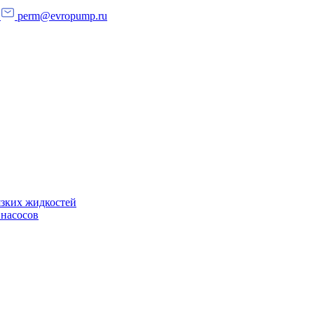
perm@evropump.ru
язких жидкостей
 насосов