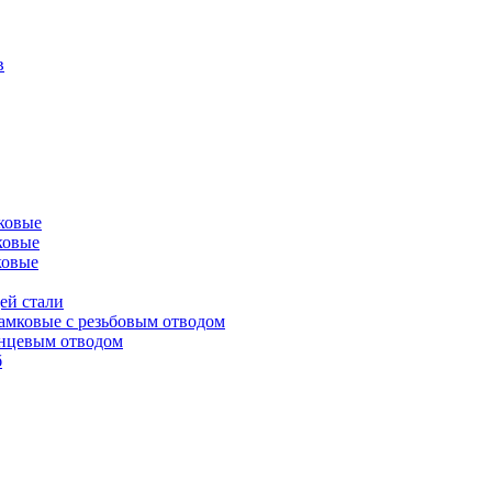
в
ковые
ковые
ковые
ей стали
амковые с резьбовым отводом
анцевым отводом
б