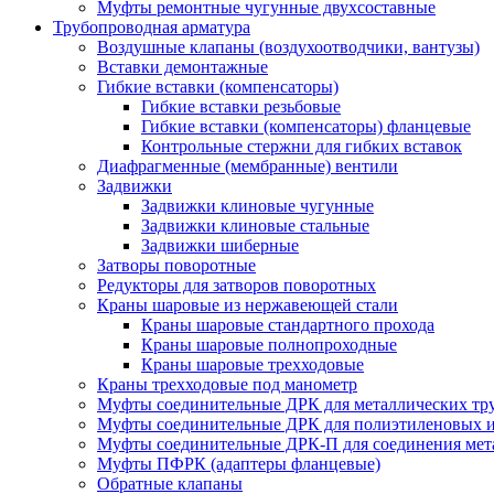
Муфты ремонтные чугунные двухсоставные
Трубопроводная арматура
Воздушные клапаны (воздухоотводчики, вантузы)
Вставки демонтажные
Гибкие вставки (компенсаторы)
Гибкие вставки резьбовые
Гибкие вставки (компенсаторы) фланцевые
Контрольные стержни для гибких вставок
Диафрагменные (мембранные) вентили
Задвижки
Задвижки клиновые чугунные
Задвижки клиновые стальные
Задвижки шиберные
Затворы поворотные
Редукторы для затворов поворотных
Краны шаровые из нержавеющей стали
Краны шаровые стандартного прохода
Краны шаровые полнопроходные
Краны шаровые трехходовые
Краны трехходовые под манометр
Муфты соединительные ДРК для металлических тр
Муфты соединительные ДРК для полиэтиленовых 
Муфты соединительные ДРК-П для соединения мета
Муфты ПФРК (адаптеры фланцевые)
Обратные клапаны