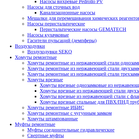
Насосы вихревые Pedrollo PV
Насосы для сточных вод
Канализационные насосы
Мешалки для перемешивания химических реагенто
Насосы перистальтические
Перистальтические насосы GEMATECH
Насосы кулачковые
Гасители пульсаций (демпферы)
Воздуходувки
Воздуходувки SEKO
Хомуты ремонтные
Хомуты ремонтные из нержавеющей стали однозам
Хомуты ремонтные из нержавеющей стали двухзам
Хомуты ремонтные из нержавеющей стали трехзам
Хомуты врезные
Хомуты врезные однозамковые из нержавеющ
Хомуты врезные из нержавеющей стали двухз
Хомуты врезные из нержавеющей стали с фл
Хомуты врезные стальные для ПВХ/ПНД тру
Хомуты ремонтные ИБИС
Хомуты ремонтные с чугунным замком
Хомуты штампованные
Муфты ремонтные
Муфты соединительные гидравлические
Свертные муфты