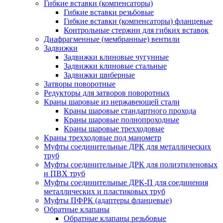
Гибкие вставки (компенсаторы)
Гибкие вставки резьбовые
Гибкие вставки (компенсаторы) фланцевые
Контрольные стержни для гибких вставок
Диафрагменные (мембранные) вентили
Задвижки
Задвижки клиновые чугунные
Задвижки клиновые стальные
Задвижки шиберные
Затворы поворотные
Редукторы для затворов поворотных
Краны шаровые из нержавеющей стали
Краны шаровые стандартного прохода
Краны шаровые полнопроходные
Краны шаровые трехходовые
Краны трехходовые под манометр
Муфты соединительные ДРК для металлических
труб
Муфты соединительные ДРК для полиэтиленовых
и ПВХ труб
Муфты соединительные ДРК-П для соединения
металлических и пластиковых труб
Муфты ПФРК (адаптеры фланцевые)
Обратные клапаны
Обратные клапаны резьбовые