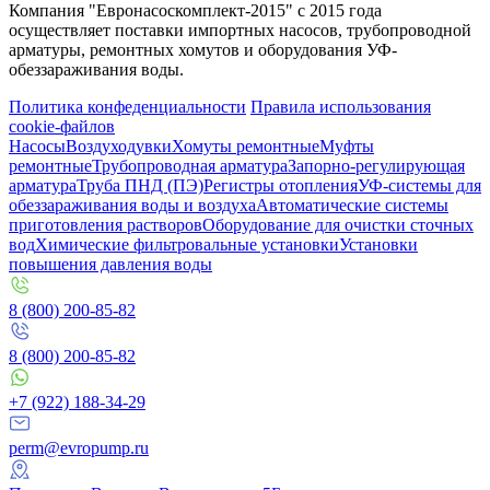
Компания "Евронасоскомплект-2015" с 2015 года
осуществляет поставки импортных насосов, трубопроводной
арматуры, ремонтных хомутов и оборудования УФ-
обеззараживания воды.
Политика конфеденциальности
Правила использования
cookie-файлов
Насосы
Воздуходувки
Хомуты ремонтные
Муфты
ремонтные
Трубопроводная арматура
Запорно-регулирующая
арматура
Труба ПНД (ПЭ)
Регистры отопления
УФ-системы для
обеззараживания воды и воздуха
Автоматические системы
приготовления растворов
Оборудование для очистки сточных
вод
Химические фильтровальные установки
Установки
повышения давления воды
8 (800) 200-85-82
8 (800) 200-85-82
+7 (922) 188-34-29
perm@evropump.ru