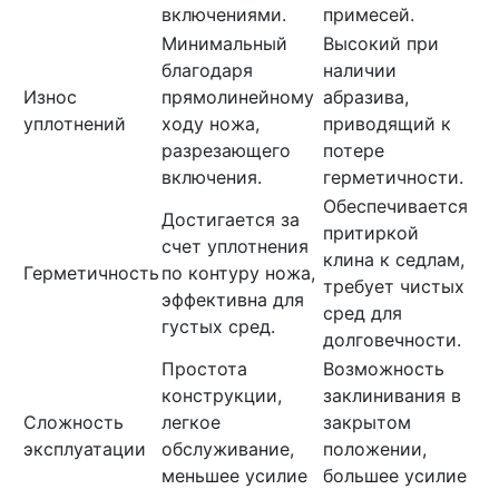
включениями.
примесей.
Минимальный
Высокий при
благодаря
наличии
Износ
прямолинейному
абразива,
уплотнений
ходу ножа,
приводящий к
разрезающего
потере
включения.
герметичности.
Обеспечивается
Достигается за
притиркой
счет уплотнения
клина к седлам,
Герметичность
по контуру ножа,
требует чистых
эффективна для
сред для
густых сред.
долговечности.
Простота
Возможность
конструкции,
заклинивания в
Сложность
легкое
закрытом
эксплуатации
обслуживание,
положении,
меньшее усилие
большее усилие