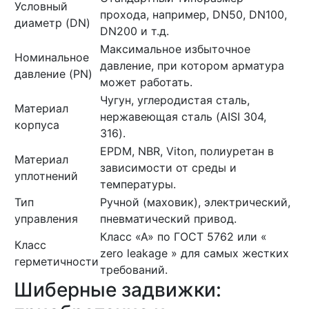
Условный
прохода, например, DN50, DN100,
диаметр (DN)
DN200 и т.д.
Максимальное избыточное
Номинальное
давление, при котором арматура
давление (PN)
может работать.
Чугун, углеродистая сталь,
Материал
нержавеющая сталь (AISI 304,
корпуса
316).
EPDM, NBR, Viton, полиуретан в
Материал
зависимости от среды и
уплотнений
температуры.
Тип
Ручной (маховик), электрический,
управления
пневматический привод.
Класс «А» по ГОСТ 5762 или «
Класс
zero leakage » для самых жестких
герметичности
требований.
Шиберные задвижки: