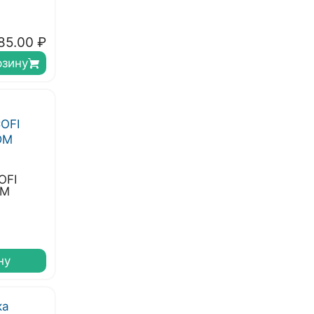
85.00
₽
рзину
OFI
DM
ну