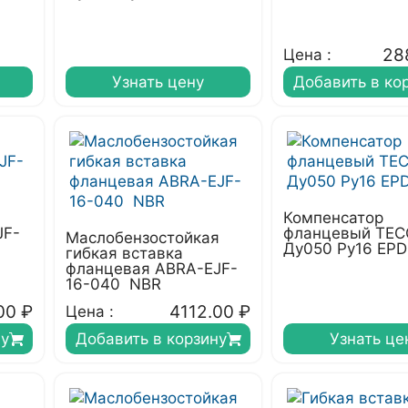
28
Цена :
Узнать цену
Добавить в ко
Компенсатор
JF-
фланцевый TEC
Маслобензостойкая
Ду050 Ру16 EP
гибкая вставка
фланцевая ABRA-EJF-
16-040 NBR
00
₽
4112.00
₽
Цена :
ну
Добавить в корзину
Узнать це