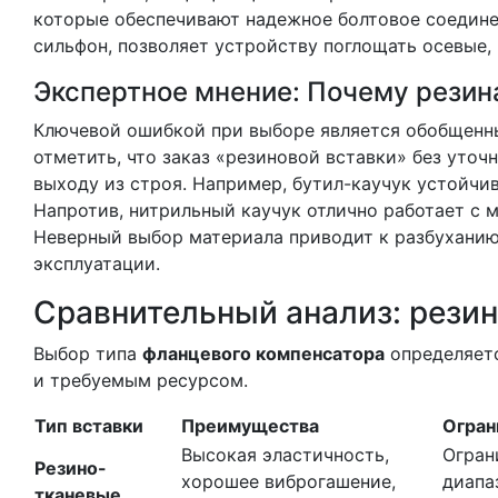
которые обеспечивают надежное болтовое соедине
сильфон, позволяет устройству поглощать осевые,
Экспертное мнение: Почему резина
Ключевой ошибкой при выборе является обобщенны
отметить, что заказ «резиновой вставки» без уто
выходу из строя. Например, бутил-каучук устойчи
Напротив, нитрильный каучук отлично работает с м
Неверный выбор материала приводит к разбуханию
эксплуатации.
Сравнительный анализ: резин
Выбор типа
фланцевого компенсатора
определяетс
и требуемым ресурсом.
Тип вставки
Преимущества
Огран
Высокая эластичность,
Огран
Резино-
хорошее виброгашение,
диапа
тканевые