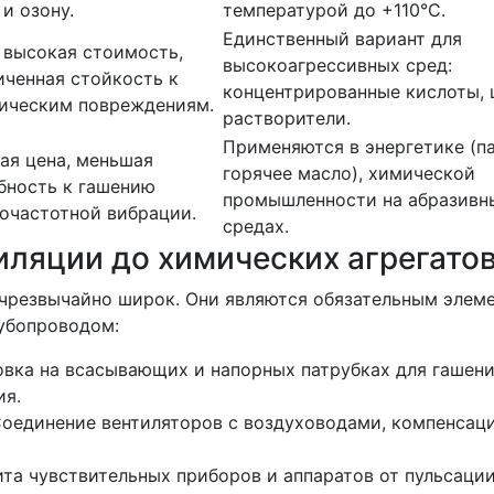
 и озону.
температурой до +110°C.
Единственный вариант для
 высокая стоимость,
высокоагрессивных сред:
иченная стойкость к
концентрированные кислоты, 
ическим повреждениям.
растворители.
Применяются в энергетике (па
ая цена, меньшая
горячее масло), химической
бность к гашению
промышленности на абразивн
очастотной вибрации.
средах.
иляции до химических агрегато
чрезвычайно широк. Они являются обязательным элем
рубопроводом:
новка на всасывающих и напорных патрубках для гашен
ия.
Соединение вентиляторов с воздуховодами, компенсац
ита чувствительных приборов и аппаратов от пульсации