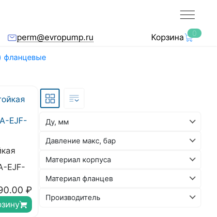
0
perm@evropump.ru
Корзина
) фланцевые
Ду, мм
Давление макс, бар
йкая
Материал корпуса
A-EJF-
Материал фланцев
90.00
₽
Производитель
рзину