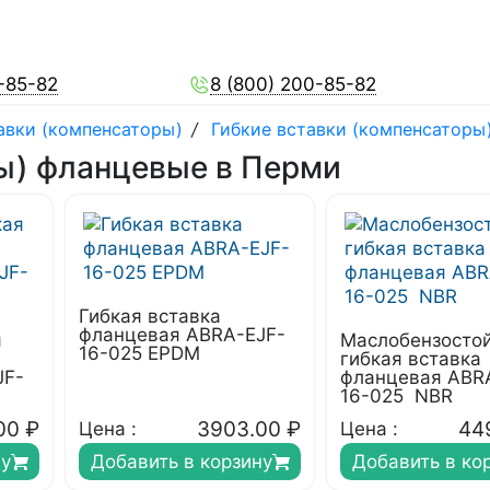
-85-82
8 (800) 200-85-82
авки (компенсаторы)
/
Гибкие вставки (компенсаторы
ры) фланцевые в Перми
Гибкая вставка
фланцевая ABRA-EJF-
я
Маслобензосто
16-025 EPDM
гибкая вставка
JF-
фланцевая ABR
16-025 NBR
00
₽
3903.00
₽
44
Цена :
Цена :
ну
Добавить в корзину
Добавить в ко