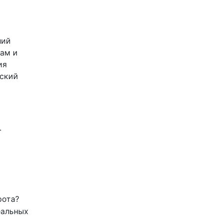
лий
лам и
ия
еский
.
рота?
еальных