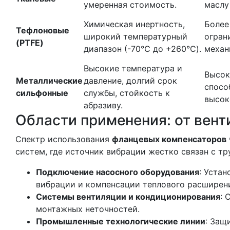
умеренная стоимость.
маслу
Химическая инертность,
Более
Тефлоновые
широкий температурный
огран
(PTFE)
диапазон (-70°C до +260°C).
механ
Высокие температура и
Высок
Металлические
давление, долгий срок
спосо
сильфонные
службы, стойкость к
высок
абразиву.
Области применения: от вент
Спектр использования
фланцевых компенсаторов
систем, где источник вибрации жестко связан с т
Подключение насосного оборудования
: Уста
вибрации и компенсации теплового расширен
Системы вентиляции и кондиционирования
: 
монтажных неточностей.
Промышленные технологические линии
: Защ