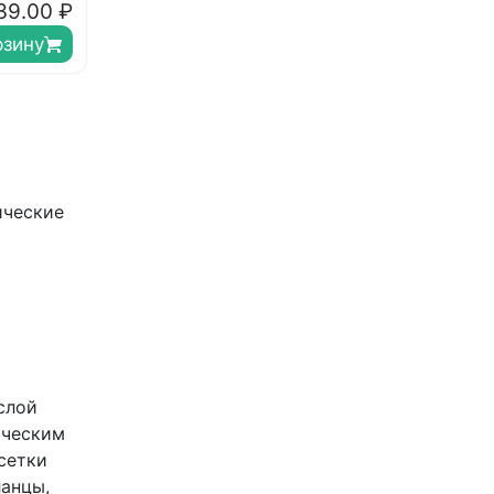
39.00
₽
рзину
ические
слой
ическим
сетки
анцы,