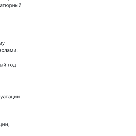
иатюрный
му
аслами.
ый год
луатации
ции,