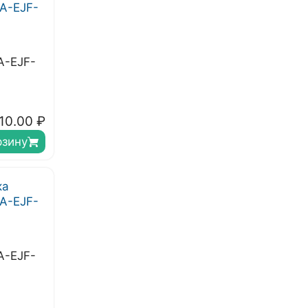
A-EJF-
10.00
₽
рзину
A-EJF-