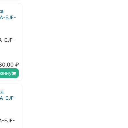
A-EJF-
30.00
₽
рзину
A-EJF-