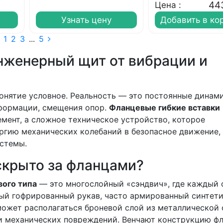
44
Цена :
Узнать цену
Добавить в ко
1
2
3
...
5
нженерный щит от вибрации и
нятие условное. Реальность — это постоянные динам
еформации, смещения опор.
Фланцевые гибкие вставки
мент, а сложное техническое устройство, которое
ргию механических колебаний в безопасное движение,
истемы.
скрыто за фланцами?
вого типа
— это многослойный «сэндвич», где каждый 
ный гофрированный рукав, часто армированный синтет
ожет располагаться броневой слой из металлической 
и механических повреждений. Венчают конструкцию фл